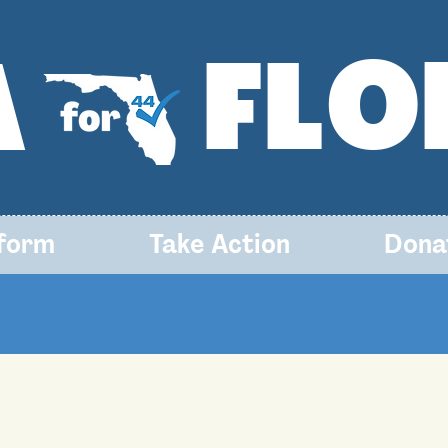
FLO
A
tform
Take Action
Dona