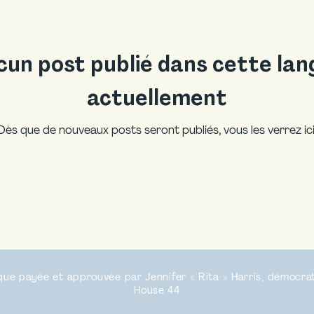
cun post publié dans cette lan
actuellement
Dès que de nouveaux posts seront publiés, vous les verrez ici
tique payée et approuvée par Jennifer « Rita » Harris, démocrat
House 44