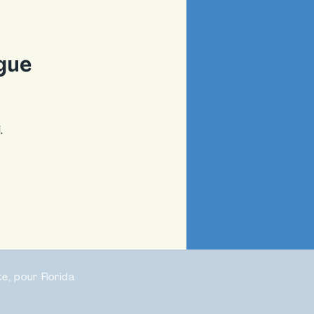
gue
.
e, pour Florida